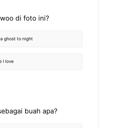
oo di foto ini?
a ghost to night
e I love
sebagai buah apa?