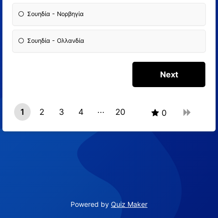
Σουηδία - Νορβηγία
Σουηδία - Ολλανδία
1
2
3
4
20
0
19
Powered by
Quiz Maker