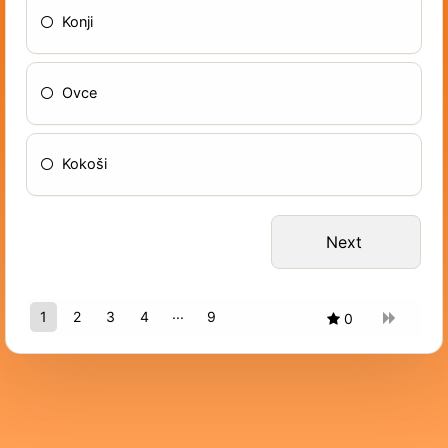
Konji
Ovce
Kokoši
1
2
3
4
9
0
8