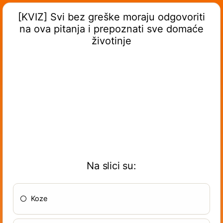
[KVIZ] Svi bez greške moraju odgovoriti
na ova pitanja i prepoznati sve domaće
životinje
Na slici su:
Koze