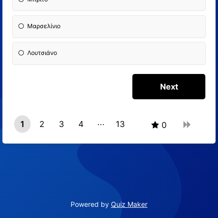
Μαρσελίνιο
Λουτσιάνο
1
2
3
4
13
0
12
Powered by
Quiz Maker