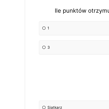
Ile punktów otrzymu
1
3
Siatkarz