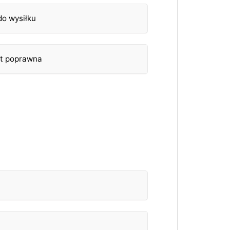
do wysiłku
st poprawna