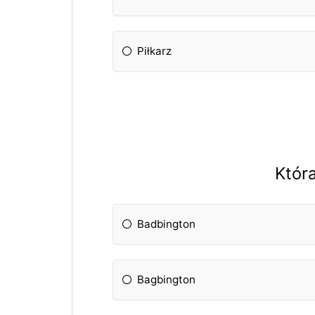
Piłkarz
Któr
Badbington
Bagbington