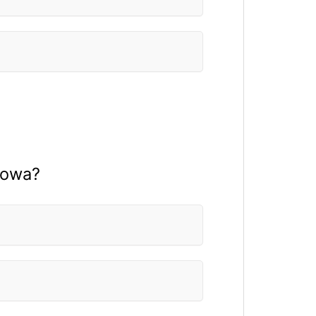
łowa?