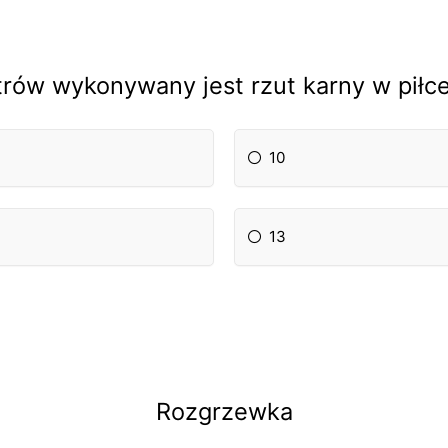
trów wykonywany jest rzut karny w piłc
10
13
Rozgrzewka