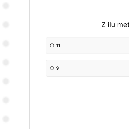
Z ilu me
11
9