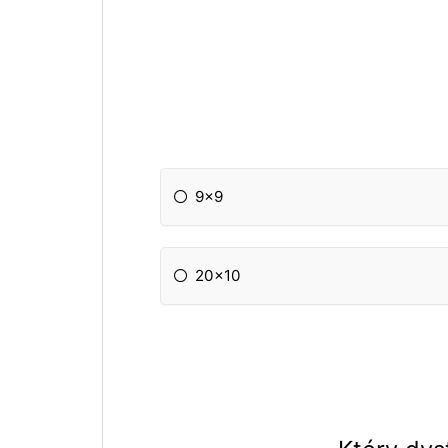
9x9
20x10