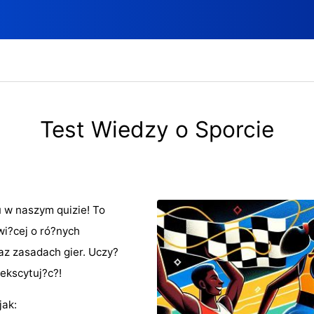
Test Wiedzy o Sporcie
 w naszym quizie! To
wi?cej o ró?nych
az zasadach gier. Uczy?
 ekscytuj?c?!
jak: