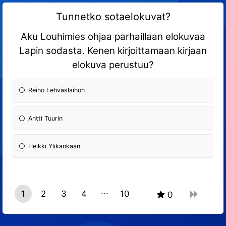
Tunnetko sotaelokuvat?
Aku Louhimies ohjaa parhaillaan elokuvaa
Lapin sodasta. Kenen kirjoittamaan kirjaan
elokuva perustuu?
Reino Lehväslaihon
Antti Tuurin
Heikki Ylikankaan
1
2
3
4
10
0
9