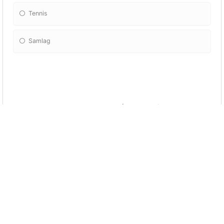
Tennis
Samlag
Snurre Snup (Danska)
Långben
Snurre sprätt
Kalle Anka
Nicke nyfiken