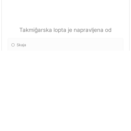
Takmiĝarska lopta je napravljena od
Skaja
Krzna
Svile
Kože