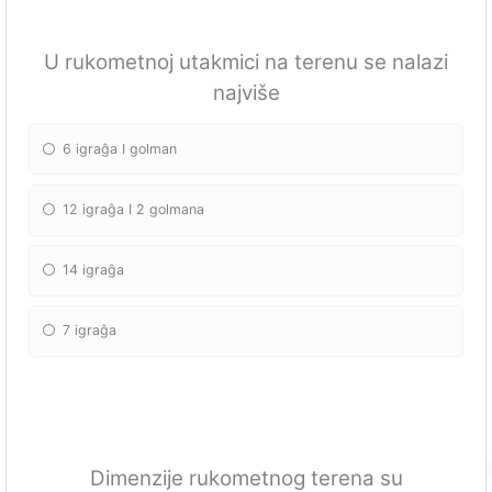
U rukometnoj utakmici na terenu se nalazi
najviše
6 igraĝa I golman
12 igraĝa I 2 golmana
14 igraĝa
7 igraĝa
Dimenzije rukometnog terena su