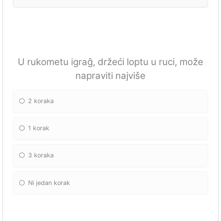
U rukometu igraĝ, držeći loptu u ruci, može
napraviti najviše
2 koraka
1 korak
3 koraka
Ni jedan korak