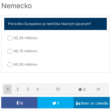
Nemecko
Pre koľko Europánov je nemčina hlavným jazykom?
95,38 miliónov
96,78 miliónov
96,56 miliónov
1
2
3
4
10
0
9