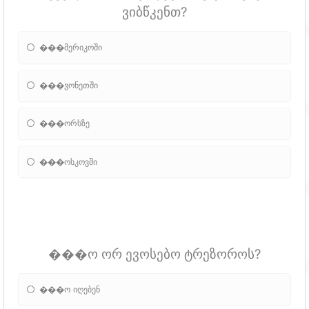
ვიბწკენთ?
���მერიკოში
���ვონეთში
���ორსზე
���ოსკოვში
���ო ორ ევოსებო ტრეზოროს?
���ო იღებენ