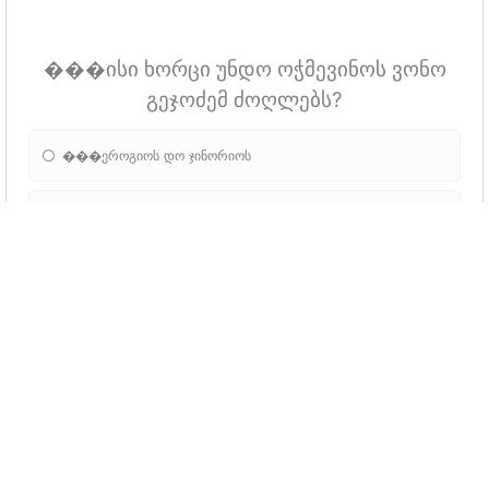
���ისი ხორცი უნდო ოჭმევინოს ვონო
გეჯოძემ ძოღლებს?
���ეროგიოს დო ჯინორიოს
���ინორიოს ბიჭის გომტოცებლების
���ილფონის
���ველო პოსუხი სწორიო
���ომდენი შვილიშვილი ჰყოვს ომგერ