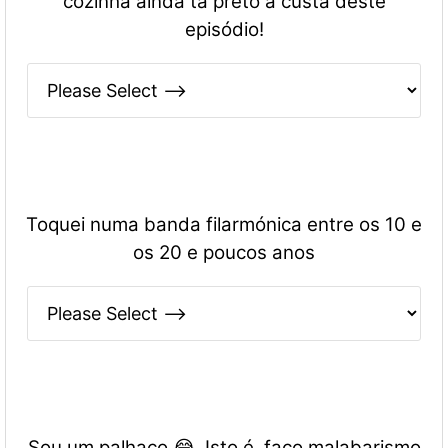
cozinha ainda tá preto à custa deste
episódio!
Toquei numa banda filarmónica entre os 10 e
os 20 e poucos anos
Sou um palhaço 😂. Isto é, faço malabarismo