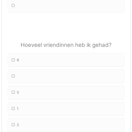
Hoeveel vriendinnen heb ik gehad?
6
5
1
2