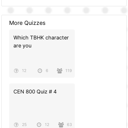
More Quizzes
Which TBHK character
are you
12
6
119
CEN 800 Quiz # 4
25
12
63