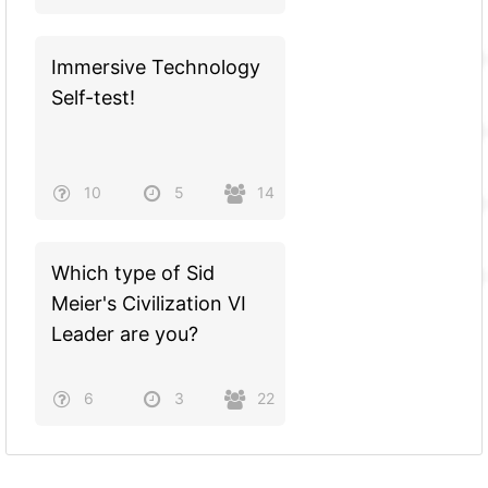
Immersive Technology
Self-test!
10
5
14
Which type of Sid
Meier's Civilization VI
Leader are you?
6
3
22