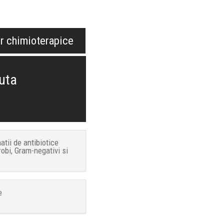
or chimioterapice
cuta
tii de antibiotice
obi, Gram-negativi si
e