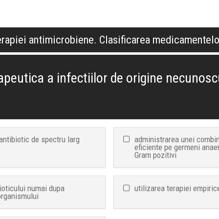
terapiei antimicrobiene. Clasificarea medicamentel
apeutica a infectiilor de origine necunos
antibiotic de spectru larg
administrarea unei combina
eficiente pe germeni anaer
Gram pozitivi
ioticului numai dupa
utilizarea terapiei empiric
organismului