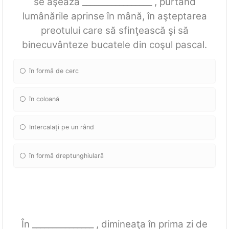
se aşează _________________ , purtând
lumânările aprinse în mână, în aşteptarea
preotului care să sfinţească şi să
binecuvânteze bucatele din coşul pascal.
în formă de cerc
în coloană
Intercalați pe un rând
în formă dreptunghiulară
În _______________ , dimineaţa în prima zi de