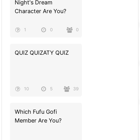
Night's Dream
Character Are You?
1
0
0
QUIZ QUIZATY QUIZ
10
5
39
Which Fufu Gofi
Member Are You?