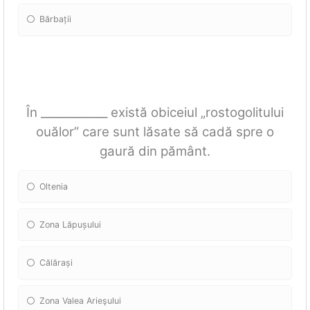
Bărbații
În ____________ există obiceiul „rostogolitului
ouălor” care sunt lăsate să cadă spre o
gaură din pământ.
Oltenia
Zona Lăpușului
Călărași
Zona Valea Arieşului