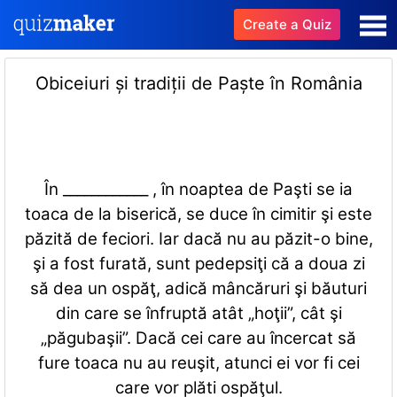
Create a Quiz
Obiceiuri și tradiții de Paște în România
În ____________ , în noaptea de Paşti se ia
toaca de la biserică, se duce în cimitir şi este
păzită de feciori. Iar dacă nu au păzit-o bine,
şi a fost furată, sunt pedepsiţi că a doua zi
să dea un ospăţ, adică mâncăruri şi băuturi
din care se înfruptă atât „hoţii”, cât şi
„păgubaşii”. Dacă cei care au încercat să
fure toaca nu au reuşit, atunci ei vor fi cei
care vor plăti ospăţul.