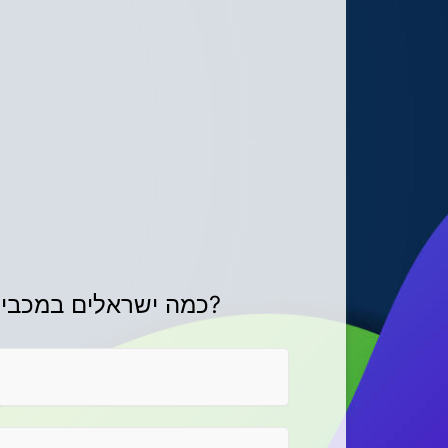
כמה ישראלים במכבי תל אביב קלעו בספרות כפולות במשחק אחד לפחות העונה ביורוליג?