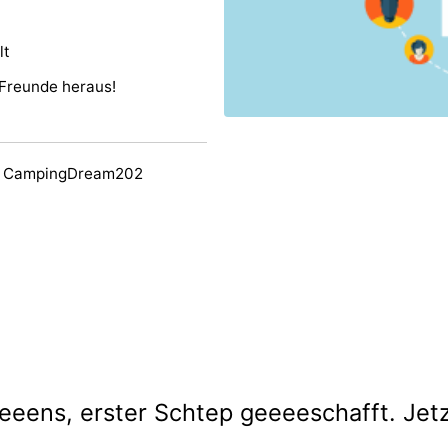
lt
 Freunde heraus!
y CampingDream202
eeens, erster Schtep geeeeschafft. Jetzt