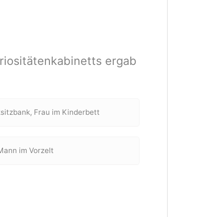
iositätenkabinetts ergab
itzbank, Frau im Kinderbett
Mann im Vorzelt