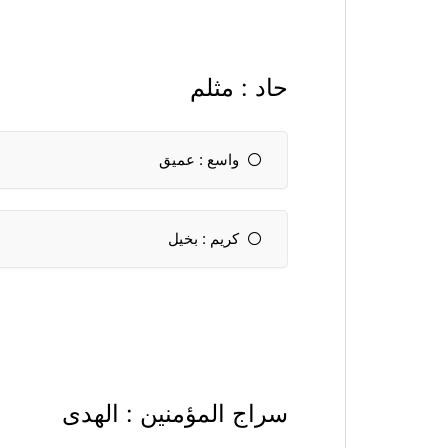
حاد : مثلم
واسع : عميق
كريم : بخيل
سراج المؤمنين : الهدى