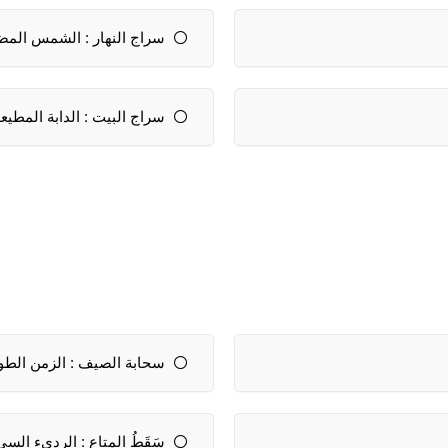
سراج النهار : الشمس المض
سراج البيت : الدابة المطيع
سحابة الصيف : الزمن الطو
سَقَطُ المتاع : الرديء السي