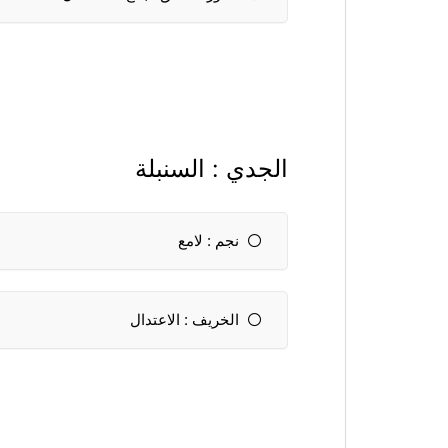
الجدي : السنبلة
نجم : لامع
ال​​​​خريف : الاعتدال