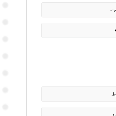
يئة
ة
يل
ء