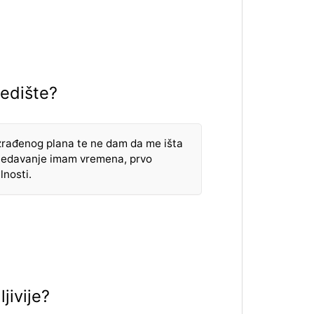
redište?
rađenog plana te ne dam da me išta
zgledavanje imam vremena, prvo
lnosti.
jivije?