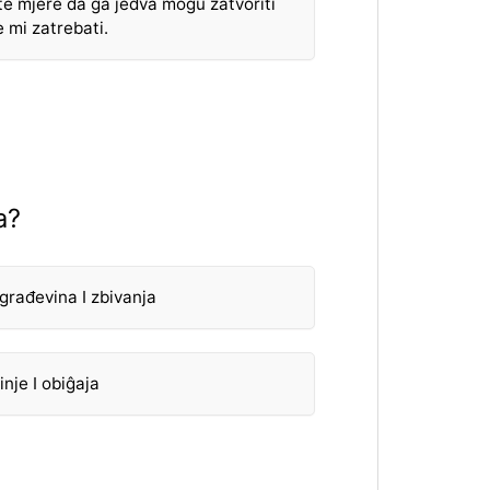
te mjere da ga jedva mogu zatvoriti
e mi zatrebati.
a?
građevina I zbivanja
nje I obiĝaja