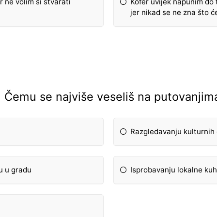
 ne volim si stvarati
Kofer uvijek napunim do 
jer nikad se ne zna što ć
. Čemu se najviše veseliš na putovanjim
Razgledavanju kulturnih 
gu u gradu
Isprobavanju lokalne kuhi