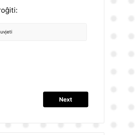
oĝiti:
uvjeti