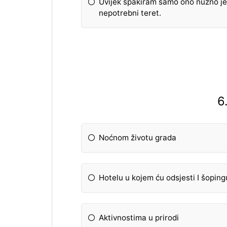
Uvijek spakiram samo ono nužno jer
nepotrebni teret.
6
Noćnom životu grada
Hotelu u kojem ću odsjesti I šopin
Aktivnostima u prirodi