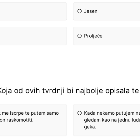
Jesen
Proljeće
Koja od ovih tvrdnji bi najbolje opisala t
k me iscrpe te putem samo
Kada nekamo putujem na
on raskomotiti.
gledam kao na jednu lud
ĝeka.