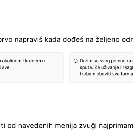
prvo napraviš kada dođeš na željeno od
 okolinom I krenem u
Držim se svog pomno raz
i sve.
sputa. Za uživanje I ra
trebam obaviti sve forma
 ti od navedenih menija zvuĝi najprimaml