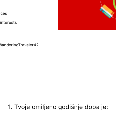
nces
interests
WanderingTraveler42
1. Tvoje omiljeno godišnje doba je: