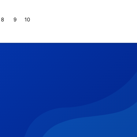
8
9
10