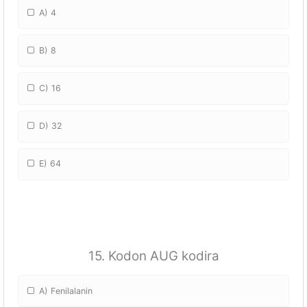
A) 4
B) 8
C) 16
D) 32
E) 64
15. Kodon AUG kodira
A) Fenilalanin