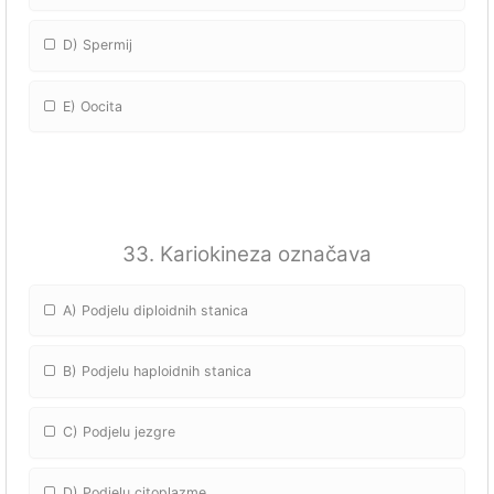
D) Spermij
E) Oocita
33. Kariokineza označava
A) Podjelu diploidnih stanica
B) Podjelu haploidnih stanica
C) Podjelu jezgre
D) Podjelu citoplazme