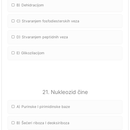
B) Dehidracijom
C) Stvaranjem fosfodiesterskih veza
D) Stvaranjem peptidnih veza
E) Glikozilacijom
21. Nukleozid čine
A) Purinske I pirimidinske baze
B) Šećeri riboza I deoksiriboza