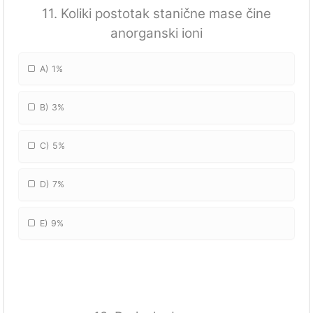
11. Koliki postotak stanične mase čine
anorganski ioni
A) 1%
B) 3%
C) 5%
D) 7%
E) 9%