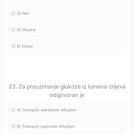
C) Na+
D) Glicerol
E) Etanol
23. Za preuzimanje glukoze iz lumena crijeva
odgovoran je
A) Transport olakšanom difuzijom
B) Transport pasivnom difuzijom