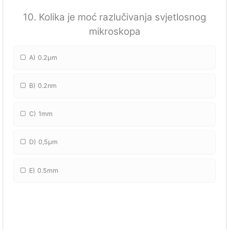
10. Kolika je moć razlučivanja svjetlosnog
mikroskopa
A) 0.2µm
B) 0.2nm
C) 1mm
D) 0,5µm
E) 0.5mm