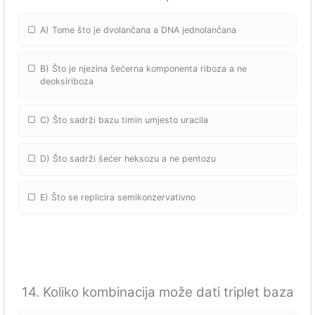
A) Tome što je dvolančana a DNA jednolančana
B) Što je njezina šećerna komponenta riboza a ne
deoksiriboza
C) Što sadrži bazu timin umjesto uracila
D) Što sadrži šećer heksozu a ne pentozu
E) Što se replicira semikonzervativno
14. Koliko kombinacija može dati triplet baza