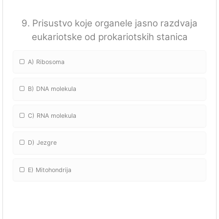
9. Prisustvo koje organele jasno razdvaja
eukariotske od prokariotskih stanica
A) Ribosoma
B) DNA molekula
C) RNA molekula
D) Jezgre
E) Mitohondrija