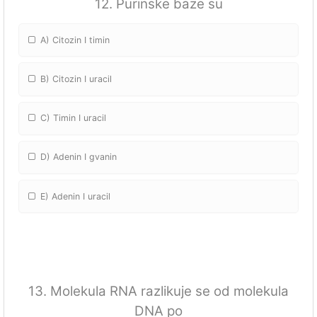
12. Purinske baze su
A) Citozin I timin
B) Citozin I uracil
C) Timin I uracil
D) Adenin I gvanin
E) Adenin I uracil
13. Molekula RNA razlikuje se od molekula
DNA po