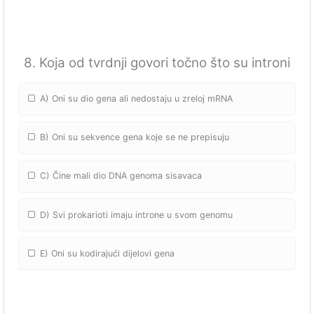
8. Koja od tvrdnji govori točno što su introni
A) Oni su dio gena ali nedostaju u zreloj mRNA
B) Oni su sekvence gena koje se ne prepisuju
C) Čine mali dio DNA genoma sisavaca
D) Svi prokarioti imaju introne u svom genomu
E) Oni su kodirajući dijelovi gena