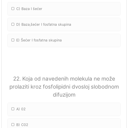
C) Baza I šećer
D) Baza,šećer I fosfatna skupina
E) Šećer I fosfatna skupina
22. Koja od navedenih molekula ne može
prolaziti kroz fosfolipidni dvosloj slobodnom
difuzijom
A) 02
B) C02