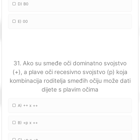
D) B0
E) 00
31. Ako su smeđe oči dominatno svojstvo
(+), a plave oči recesivno svojstvo (p) koja
kombinacija roditelja smeđih očiju može dati
dijete s plavim očima
A) ++ x ++
B) +p x ++
C) +p x +p