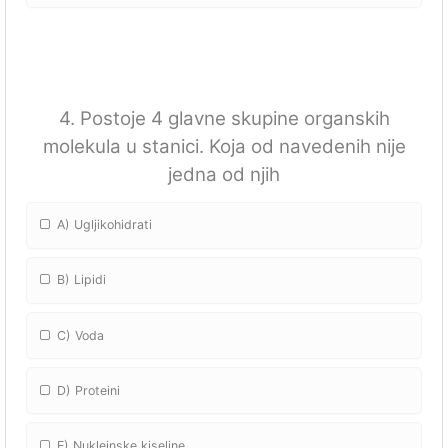
4. Postoje 4 glavne skupine organskih
molekula u stanici. Koja od navedenih nije
jedna od njih
A) Ugljikohidrati
B) Lipidi
C) Voda
D) Proteini
E) Nukleinske kiseline