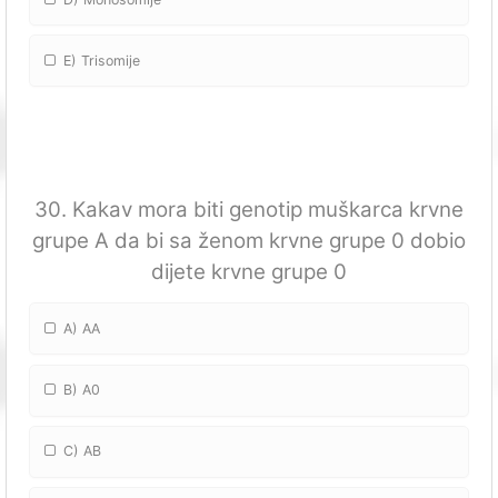
E) Trisomije
30. Kakav mora biti genotip muškarca krvne
grupe A da bi sa ženom krvne grupe 0 dobio
dijete krvne grupe 0
A) AA
B) A0
C) AB