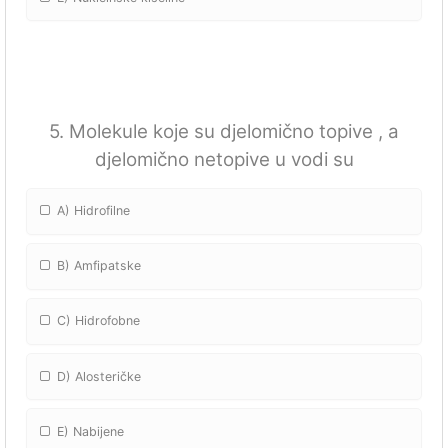
5. Molekule koje su djelomično topive , a
djelomično netopive u vodi su
A) Hidrofilne
B) Amfipatske
C) Hidrofobne
D) Alosteričke
E) Nabijene