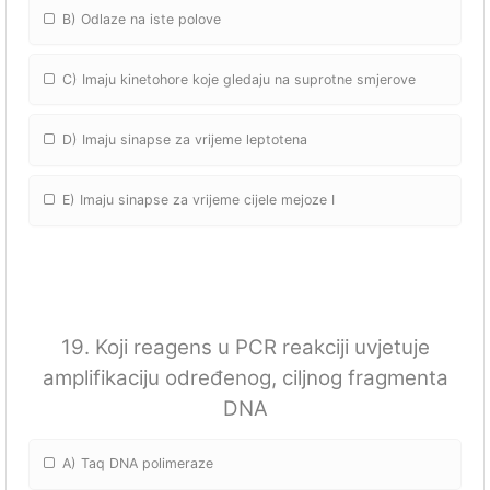
B) Odlaze na iste polove
C) Imaju kinetohore koje gledaju na suprotne smjerove
D) Imaju sinapse za vrijeme leptotena
E) Imaju sinapse za vrijeme cijele mejoze I
19. Koji reagens u PCR reakciji uvjetuje
amplifikaciju određenog, ciljnog fragmenta
DNA
A) Taq DNA polimeraze