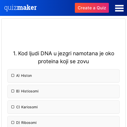
Create a Quiz
1. Kod ljudi DNA u jezgri namotana je oko
proteina koji se zovu
A) Histon
B) Histiosomi
C) Kariosomi
D) Ribosomi