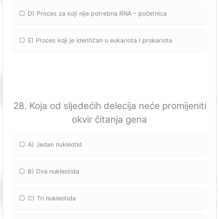
D) Proces za koji nije potrebna RNA – početnica
E) Proces koji je identičan u eukariota I prokariota
28. Koja od sljedećih delecija neće promijeniti
okvir čitanja gena
A) Jedan nukleotid
B) Dva nukleotida
C) Tri nukleotida