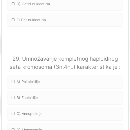
D) Četiri nukleotida
E) Pet nukleotida
29. Umnožavanje kompletnog haploidnog
seta kromosoma (3n,4n..) karakteristika je :
A) Poliploidije
B) Euploidije
C) Aneuploidije
D) Monosomije