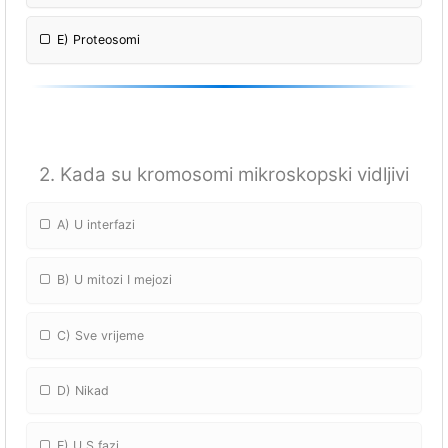
E) Proteosomi
2. Kada su kromosomi mikroskopski vidljivi
A) U interfazi
B) U mitozi I mejozi
C) Sve vrijeme
D) Nikad
E) U S fazi