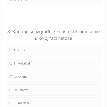
3. Kariotip se izgrađuje koristeći kromosome
u kojoj fazi mitoze
A) Profazi
B) Metafazi
C) Anafazi
D) Telofazi
E) Interfazi