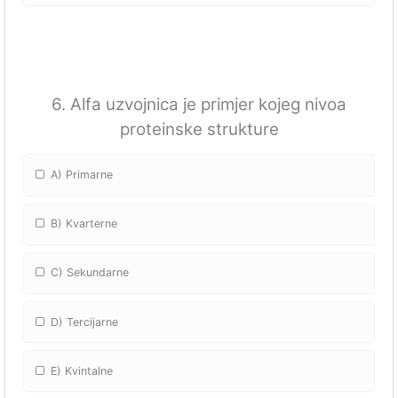
6. Alfa uzvojnica je primjer kojeg nivoa
proteinske strukture
A) Primarne
B) Kvarterne
C) Sekundarne
D) Tercijarne
E) Kvintalne