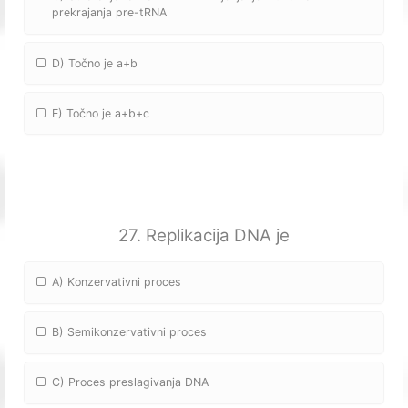
prekrajanja pre-tRNA
D) Točno je a+b
E) Točno je a+b+c
27. Replikacija DNA je
A) Konzervativni proces
B) Semikonzervativni proces
C) Proces preslagivanja DNA