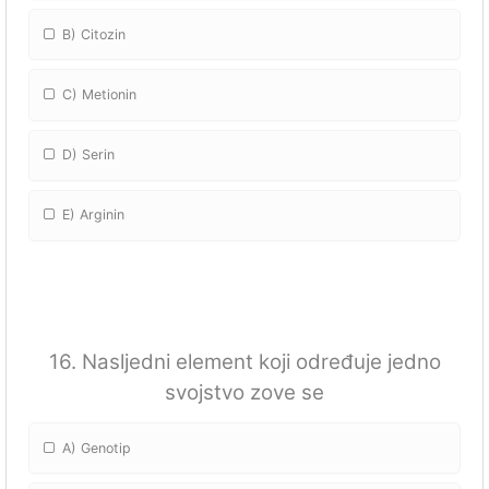
B) Citozin
C) Metionin
D) Serin
E) Arginin
16. Nasljedni element koji određuje jedno
svojstvo zove se
A) Genotip