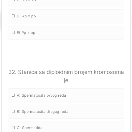
D) +p x pp
E) Pp x pp
32. Stanica sa diploidnim brojem kromosoma
je
A) Spermatocita prvog reda
B) Spermatocita drugog reda
C) Spermatida