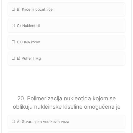
B) Klice ili početnice
C) Nukleotidi
D) DNA izolat
E) Puffer I Mg
20. Polimerizacija nukleotida kojom se
oblikuju nukleinske kiseline omogućena je
A) Stvaranjem vodikovih veza