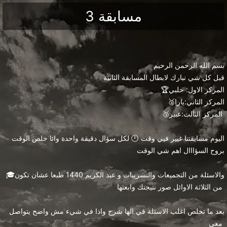
مسابقة 3
بسم الله الرحمن الرحيم
قبل كل شي نبارك لابطال المسابقة الثانية
🏆المركز الاول: حلبي
🥈المركز الثاني:يارا
🥉المركز الثالث:عبير
اليوم مسابقتنا غيير فيي وقت 🕛 لكل سؤال دقيقة واحدة وائا خلص الوقت
بروح السؤااال اهم شي الوقت
🎓والاسئلة من التجميعات والتسريبات و عبد الكريم 1440 طبعا عشان تكون
من الثلاثة الاوائل صور نتيجتك وابعثها
بعد ما تخلص اغلب الاسئلة في الها شرح واذا في شيء مش واضح يتواصل
معي