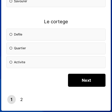
Savourer
Le cortege
Defile
Quartier
Activite
1
2