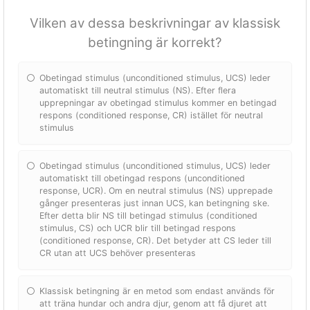
Vilken av dessa beskrivningar av klassisk
betingning är korrekt?
Obetingad stimulus (unconditioned stimulus, UCS) leder
automatiskt till neutral stimulus (NS). Efter flera
upprepningar av obetingad stimulus kommer en betingad
respons (conditioned response, CR) istället för neutral
stimulus
Obetingad stimulus (unconditioned stimulus, UCS) leder
automatiskt till obetingad respons (unconditioned
response, UCR). Om en neutral stimulus (NS) upprepade
gånger presenteras just innan UCS, kan betingning ske.
Efter detta blir NS till betingad stimulus (conditioned
stimulus, CS) och UCR blir till betingad respons
(conditioned response, CR). Det betyder att CS leder till
CR utan att UCS behöver presenteras
Klassisk betingning är en metod som endast används för
att träna hundar och andra djur, genom att få djuret att