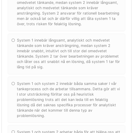
omedvetet tänkande, medan system 2 innebär långsamt,
analytiskt och medvetet tänkande som kräver
ansträngning. System 2 ansvarar för rationell bearbetning
men är också lat och är därför villig att låta system 1 ta
över, trots risken för felaktig lösning.
System 1 innebär långsamt, analytiskt och medvetet
tänkande som kräver ansträngning, medan system 2
innebär snabbt, intuitivt och till stor del omedvetet
tänkande. System 2 tar över bearbetningen av problemet
och låter oss att snabbt nå en lösning, då system 1 tar för
lång tid på sig.
System 1 och system 2 innebär båda samma saker I vår
tankeprocess och de arbetar tillsammans. Detta gör att vi
I stor utsträckning förlitar oss på heuristisk
problemlösning trots att det kan leda till en felaktig
lösning då det saknas specifika processer för analytiskt
tänkande när det kommer till denna typ av
problemlösning.
System 1 och system 2 arbetar båda för att hjälpa oss att