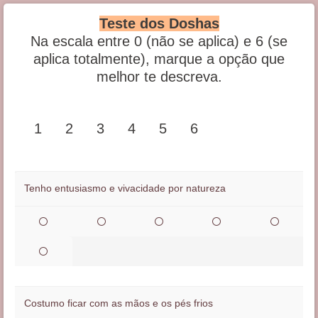
Teste dos Doshas
Na escala entre 0 (não se aplica) e 6 (se
aplica totalmente), marque a opção que
melhor te descreva.
1
2
3
4
5
6
Tenho entusiasmo e vivacidade por natureza
Costumo ficar com as mãos e os pés frios