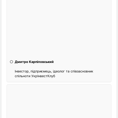
Дмитро Карпіловський
Інвестор, підприємець, ідеолог та співзасновник
спільноти УкрІнвестКлуб