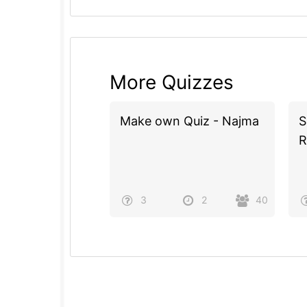
More Quizzes
Make own Quiz - Najma
S
R
3
2
40