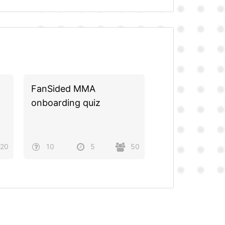
FanSided MMA
onboarding quiz
20
10
5
50