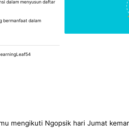
nsi dalam menyusun daftar
g bermanfaat dalam
LearningLeaf54
u mengikuti Ngopsik hari Jumat kemari