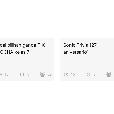
oal pilihan ganda TIK
Sonic Trivia (27
OCHA kelas 7
aniversario)
10
5
28
15
8