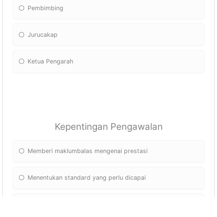
Pembimbing
Jurucakap
Ketua Pengarah
Kepentingan Pengawalan
Memberi maklumbalas mengenai prestasi
Menentukan standard yang perlu dicapai
Membandingkan prestasi dengan standard yang
ditetapkan