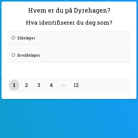
Hvem er du på Dyrehagen?
Hva identifiserer du deg som?
Eliteløper
Breddeløper
1
2
3
4
12
11