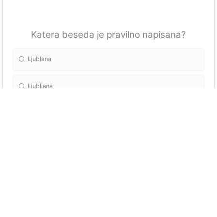
Katera beseda je pravilno napisana?
Ljublana
Ljubljana
Katera trditev je pravilna?
Ekskurzija je pouĝni izlet.
Ekskurzija je piknik v naravi.