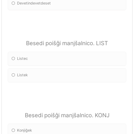
Devetindevetdeset
Besedi poišĝi manjšalnico. LIST
Listec
Listek
Besedi poišĝi manjšalnico. KONJ
Konjiĝek