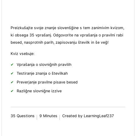
Preizkušajte svoje znanje slovenšĝine s tem zanimivim kvizom,
ki obsega 35 vprašanj. Odgovorite na vprašanja o pravilni rabi
besed, nasprotnih parih, zapisovanju številk in še veĝ!
Kviz vsebuje:
Vprašanja o slovniĝnih pravilih
Testiranje znanja o številkah
Preverjanje pravilne pisave besed
Razliĝne slovniĝne izzive
35 Questions
9 Minutes
Created by LearningLeaf237