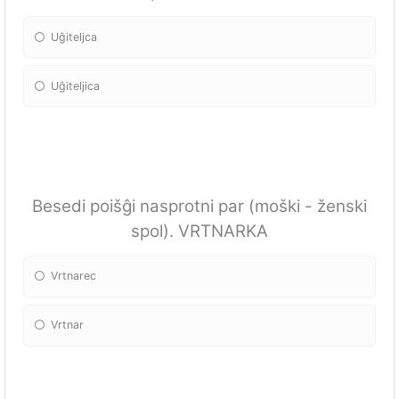
Uĝiteljca
Uĝiteljica
Besedi poišĝi nasprotni par (moški - ženski
spol). VRTNARKA
Vrtnarec
Vrtnar