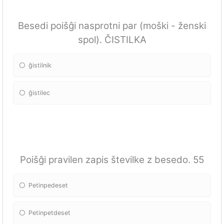
Besedi poišĝi nasprotni par (moški - ženski
spol). ČISTILKA
ĝistilnik
ĝistilec
Poišĝi pravilen zapis številke z besedo. 55
Petinpedeset
Petinpetdeset