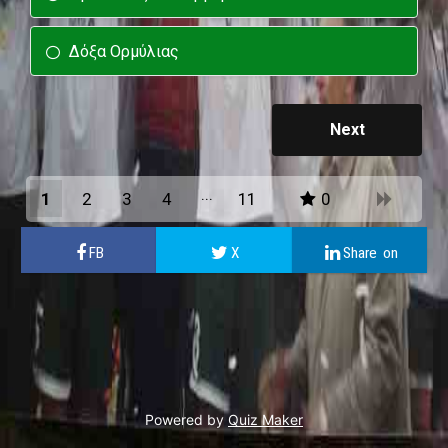
Δόξα Ορμύλιας
1
2
3
4
11
0
10
Powered by
Quiz Maker