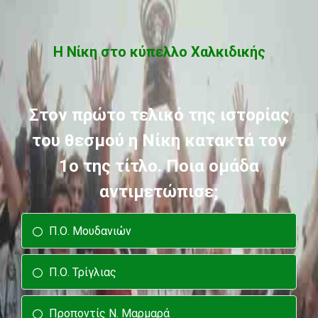
Η Νίκη στο κύπελλο Χαλκιδικής
Στον πρώτο τελικό της ιστορίας
του θεσμού η Νίκη κατακτά τον
1ο της τίτλο. Ποια ομάδα
αντιμετώπισε;
Π.Ο. Μουδανιών
Π.Ο. Τρίγλιας
Προποντίς Ν. Μαρμαρά