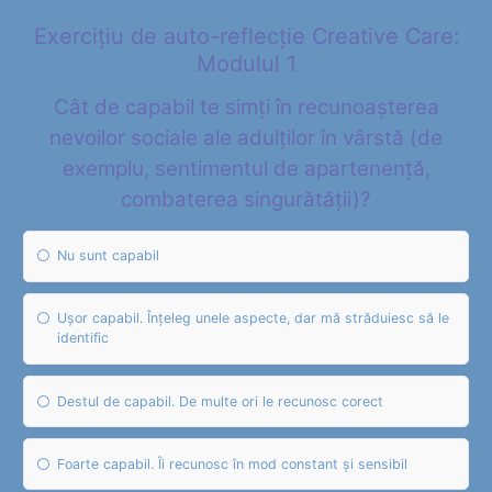
Exercițiu de auto-reflecție Creative Care:
Modulul 1
Cât de capabil te simți în recunoașterea
nevoilor sociale ale adulților în vârstă (de
exemplu, sentimentul de apartenență,
combaterea singurătății)?
Nu sunt capabil
Ușor capabil. Înțeleg unele aspecte, dar mă străduiesc să le
identific
Destul de capabil. De multe ori le recunosc corect
Foarte capabil. Îi recunosc în mod constant și sensibil