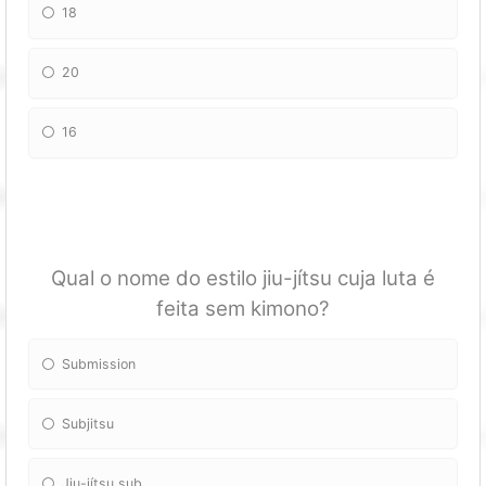
18
20
16
Qual o nome do estilo jiu-jítsu cuja luta é
feita sem kimono?
Submission
Subjitsu
Jiu-jítsu sub