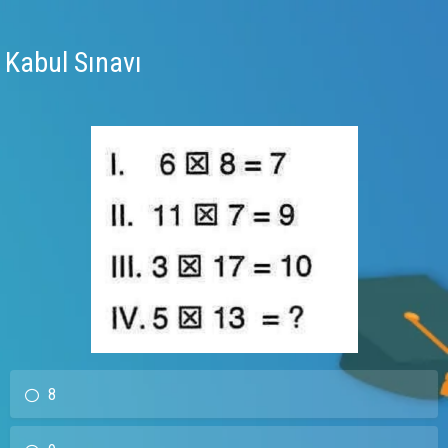
Kabul Sınavı
8