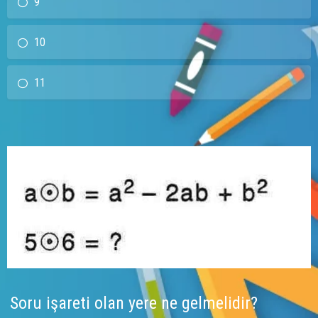
9
10
11
Soru işareti olan yere ne gelmelidir?