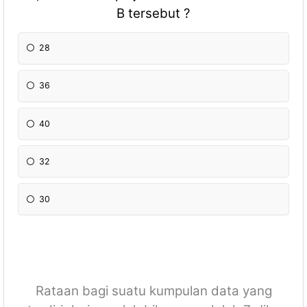
B tersebut ?
28
36
40
32
30
Rataan bagi suatu kumpulan data yang