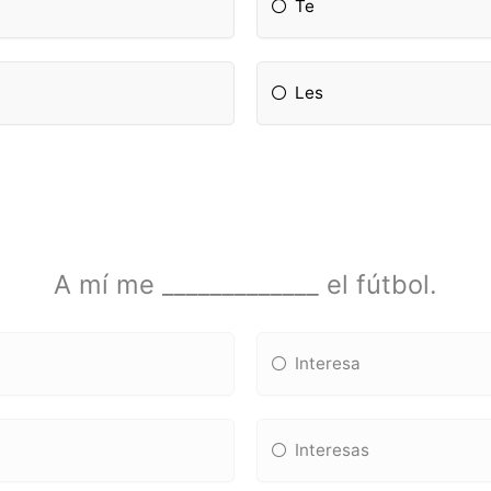
Te
Les
A mí me _____________ el fútbol.
Interesa
Interesas