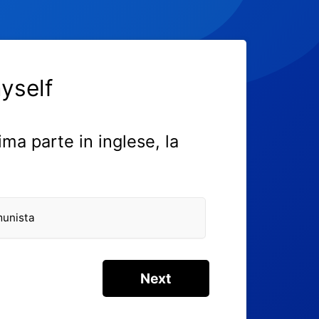
yself
rima parte in inglese, la
munista