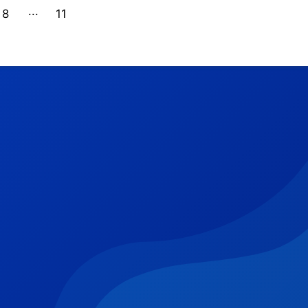
8
11
10