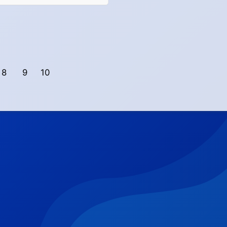
8
9
10