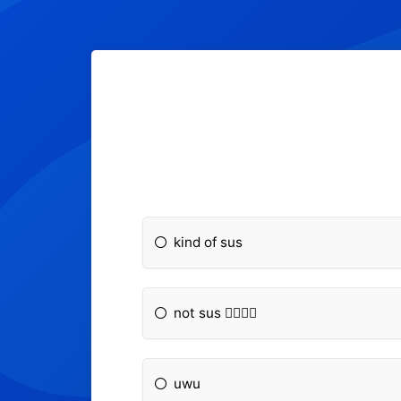
kind of sus
not sus 👉🏽👈🏽
uwu