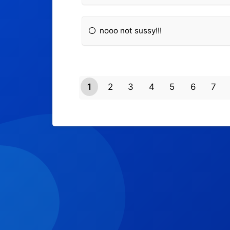
nooo not sussy!!!
1
2
3
4
5
6
7