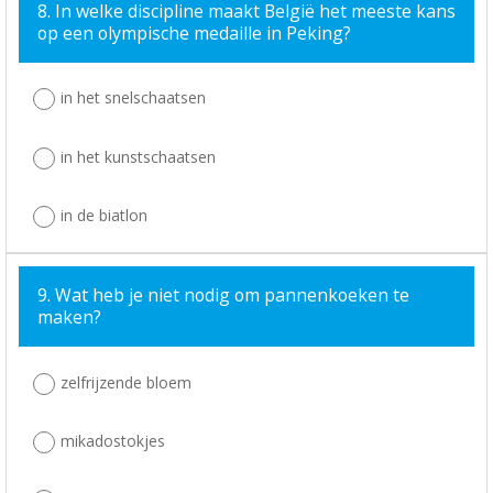
8. In welke discipline maakt België het meeste kans
op een olympische medaille in Peking?
in het snelschaatsen
in het kunstschaatsen
in de biatlon
9. Wat heb je niet nodig om pannenkoeken te
maken?
zelfrijzende bloem
mikadostokjes