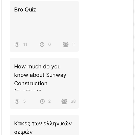
Bro Quiz
11
6
11
How much do you
know about Sunway
Construction
(SunCon)?
5
2
68
Κακές των ελληνικών
σειρών