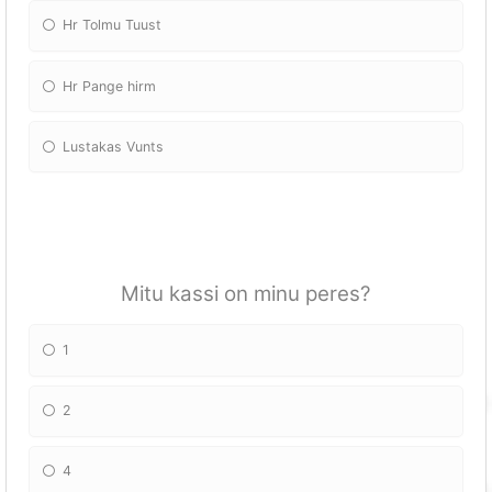
Hr Tolmu Tuust
Hr Pange hirm
Lustakas Vunts
Mitu kassi on minu peres?
1
2
4