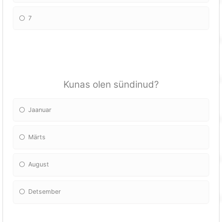
7
Kunas olen sündinud?
Jaanuar
Märts
August
Detsember