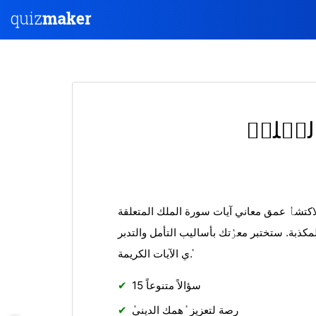
المٝلكٝ
لاكتشاٝ عمق معاني آيات سورة الملك المتعلقة
لمكذبة. ستختبر معرٝتك بأساليب التأمل والتدبر
ٝي الآيات الكريمة.
15 سؤالاً متنوعاً
ٝرصة لتعزيز ٝهمك الديني