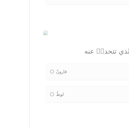
الذي تتحدثٝ عنه
قارونٌ
لوطٌ