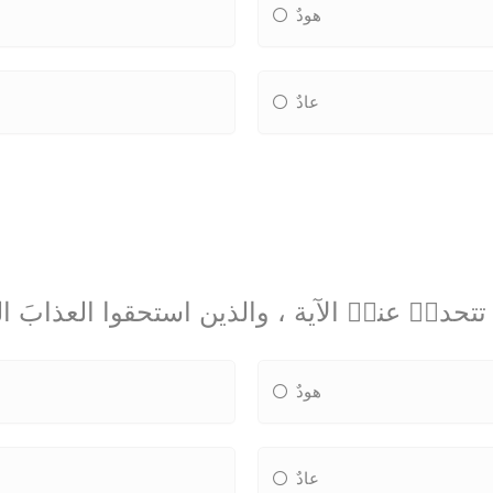
هودٌ
عادٌ
تتحدثٝ عنهٝ الآية ، والذين استحقوا العذابَ 
هودٌ
عادٌ