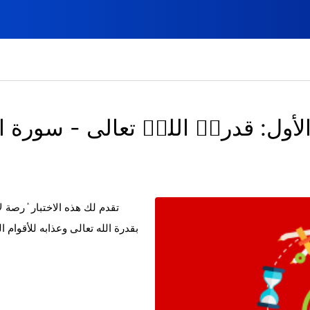
لأول: قدرةٝ اللهٝ تعالى - سورة 
تقدم لك هذه الاختبار ٝرصة 
بقدرة الله تعالى وعذابه للأقوام ا