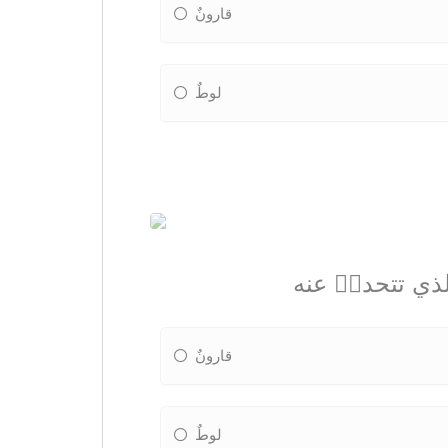
قارونٌ
لوطٌ
الذي تتحدثٝ عنه
قارونٌ
لوطٌ