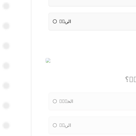
الريحٝ
ةٝ؟
الخسٝٝ
الريحٝ