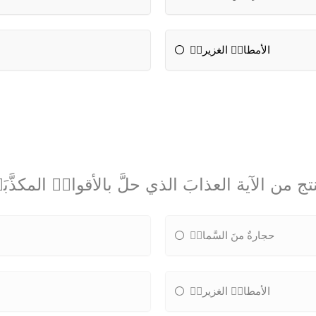
الأمطارٝ الغزيرةٝ
تج من الآية العذابَ الذي حلَّ بالأقوامٝ المكذَّبَ
حجارةٌ منَ السَّماءٝ
الأمطارٝ الغزيرةٝ