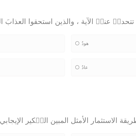
تتحدثٝ عنهٝ الآية ، والذين استحقوا العذابَ 
هودٌ
عادٌ
ريقة الاستثمار الأمثل المبين التٝكير الإيجابي 