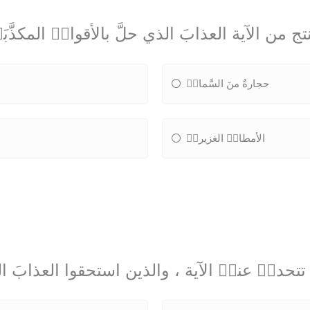
تج من الآية العذابَ الذي حلَّ بالأقوامٝ المكذَّبَ
حجارةٌ منَ السَّماءٝ
الأمطارٝ الغزيرةٝ
تتحدثٝ عنهٝ الآية ، والذين استحقوا العذابَ 