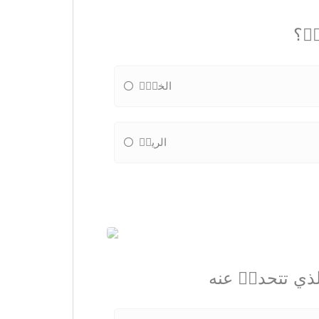
ةٝ؟
الخسٝٝ
الريحٝ
الذي تتحدثٝ عنه