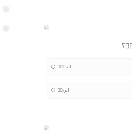
ةٝ؟
الخسٝٝ
الريحٝ