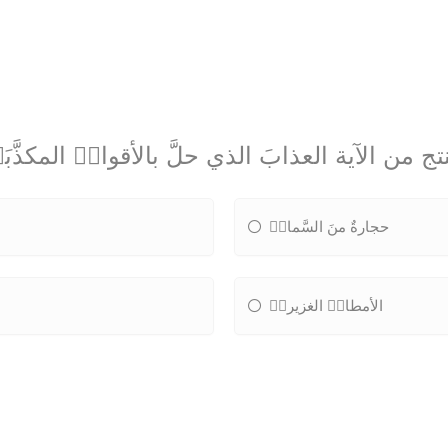
تج من الآية العذابَ الذي حلَّ بالأقوامٝ المكذَّبَ
حجارةٌ منَ السَّماءٝ
الأمطارٝ الغزيرةٝ