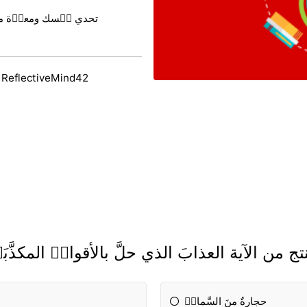
تحدي نٝسك ومعرٝة معرٝ
 ReflectiveMind42
تج من الآية العذابَ الذي حلَّ بالأقوامٝ المكذَّبَ
حجارةٌ منَ السَّماءٝ