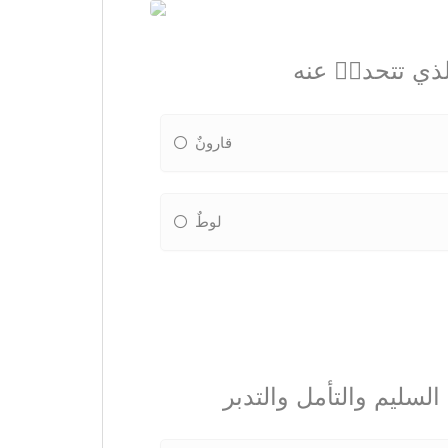
الذي تتحدثٝ عنه
قارونٌ
لوطٌ
السليم والتأمل والتدبر