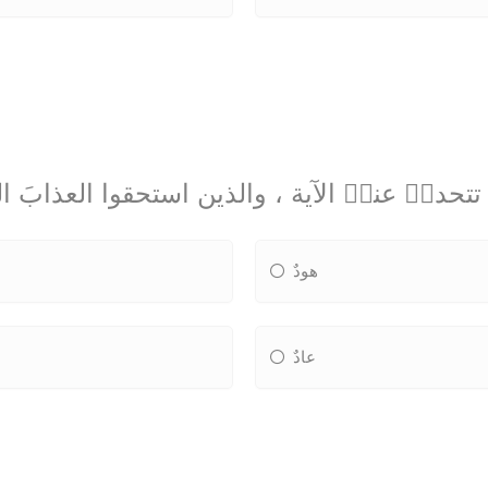
تتحدثٝ عنهٝ الآية ، والذين استحقوا العذابَ 
هودٌ
عادٌ