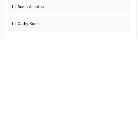
Soma Assétou
Cathy Kone
De combien de vers se compose le credo
3
4
6
7