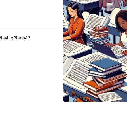
a
PlayingPiano42