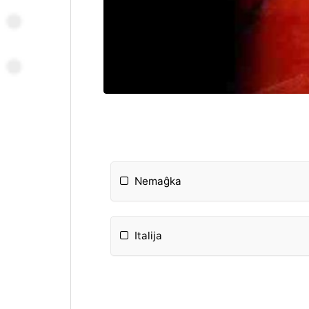
Nemaĝka
Italija