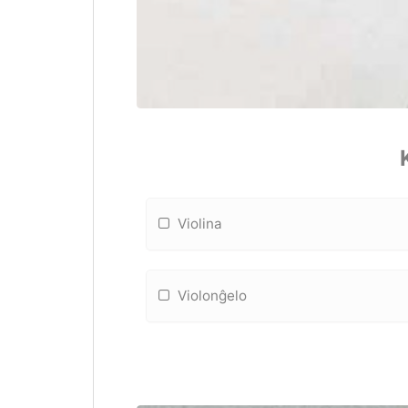
Violina
Violonĝelo