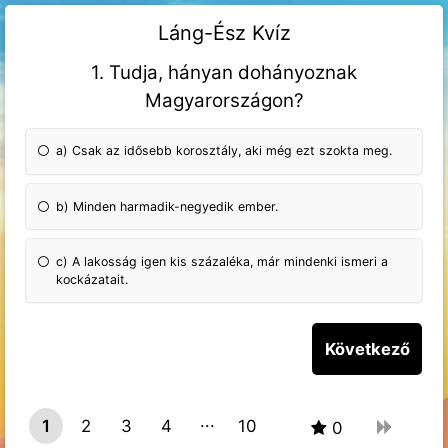
Láng-Ész Kvíz
1. Tudja, hányan dohányoznak
Magyarországon?
a) Csak az idősebb korosztály, aki még ezt szokta meg.
b) Minden harmadik-negyedik ember.
c) A lakosság igen kis százaléka, már mindenki ismeri a
kockázatait.
1
2
3
4
10
0