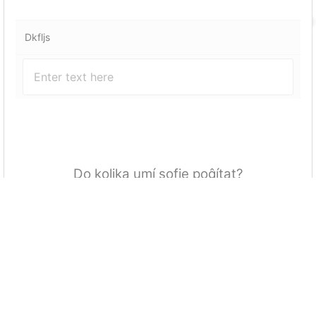
Dkfljs
Do kolika umí sofie poĝítat?