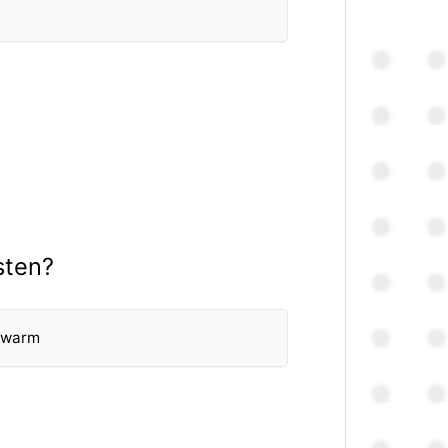
sten?
u warm