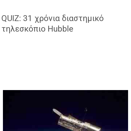
QUIZ: 31 χρόνια διαστημικό
τηλεσκόπιο Hubble
#μένουμεσπίτι #μμε ασφαλείς
#ακονίζουμε μυαλό μας