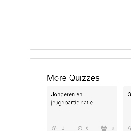
More Quizzes
Jongeren en
G
jeugdparticipatie
12
6
10