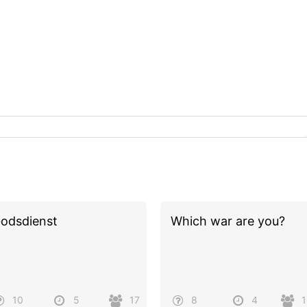
odsdienst
Which war are you?
10
5
17
8
4