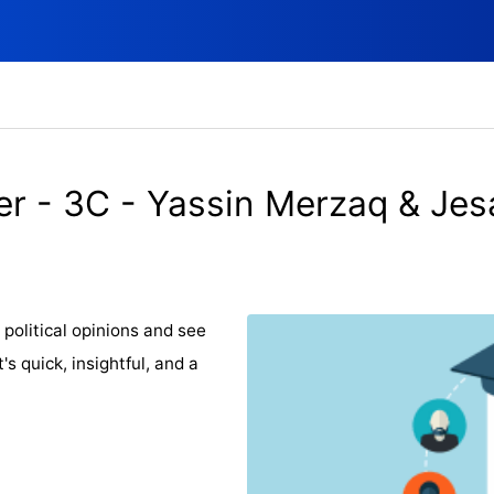
er - 3C - Yassin Merzaq & Jes
political opinions and see
's quick, insightful, and a