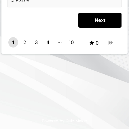
RG32M
1
2
3
4
10
0
9
Powered by
Quiz Maker